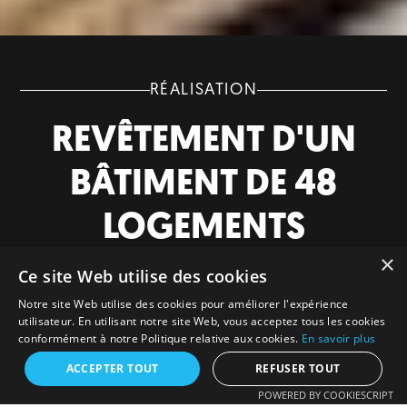
RÉALISATION
REVÊTEMENT D'UN
BÂTIMENT DE 48
LOGEMENTS
×
Ce site Web utilise des cookies
La phase 2 du chantier William Henry est maintenant
terminée.
Notre site Web utilise des cookies pour améliorer l'expérience
utilisateur. En utilisant notre site Web, vous acceptez tous les cookies
conformément à notre Politique relative aux cookies.
En savoir plus
Sorel-Tracy
2025
ACCEPTER TOUT
REFUSER TOUT
POWERED BY COOKIESCRIPT